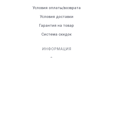
Условия оплаты/возврата
Условия доставки
Гарантия на товар
Система скидок
ИНФОРМАЦИЯ
Статьи
Вопрос-ответ
КОНТАКТЫ
+7 (495) 988-80-44
info@novayamebel.ru
Тверская область, Вышний