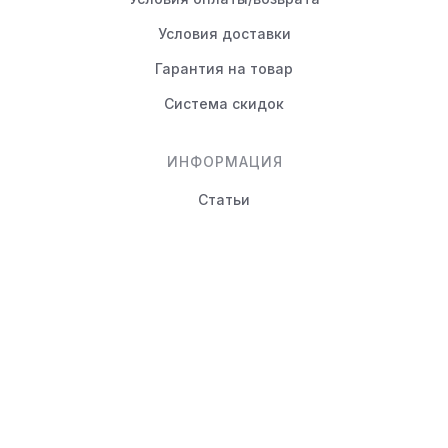
Условия доставки
Гарантия на товар
Система скидок
ИНФОРМАЦИЯ
Статьи
Вопрос-ответ
КОНТАКТЫ
+7 (495) 988-80-44
info@novayamebel.ru
Тверская область, Вышний
Волочек г., Ржевский тракт,
д.24