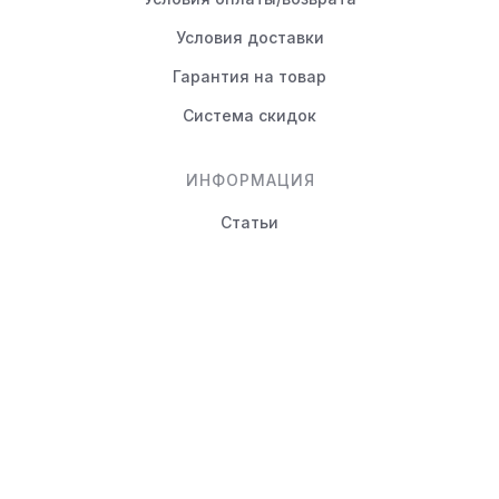
Условия доставки
Гарантия на товар
Система скидок
ИНФОРМАЦИЯ
Статьи
Вопрос-ответ
КОНТАКТЫ
+7 (495) 988-80-44
info@novayamebel.ru
Тверская область, Вышний
Волочек г., Ржевский тракт,
д.24