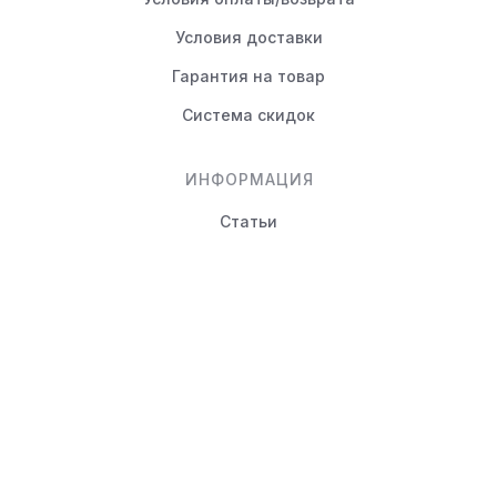
Условия доставки
Гарантия на товар
Система скидок
ИНФОРМАЦИЯ
Статьи
Вопрос-ответ
КОНТАКТЫ
+7 (495) 988-80-44
info@novayamebel.ru
Тверская область, Вышний
Волочек г., Ржевский тракт,
д.24