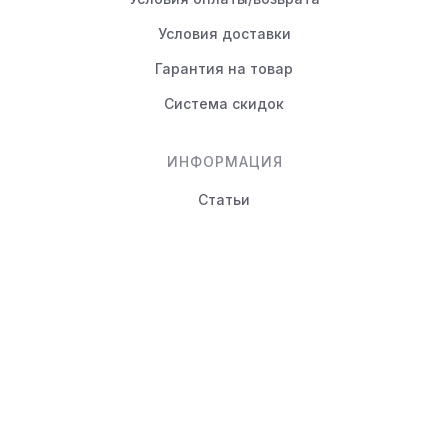
Условия доставки
Гарантия на товар
Система скидок
ИНФОРМАЦИЯ
Статьи
Вопрос-ответ
КОНТАКТЫ
+7 (495) 988-80-44
info@novayamebel.ru
Тверская область, Вышний
Волочек г., Ржевский тракт,
д.24