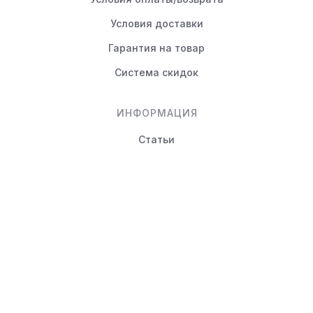
Условия доставки
Гарантия на товар
Система скидок
ИНФОРМАЦИЯ
Статьи
Вопрос-ответ
КОНТАКТЫ
+7 (495) 988-80-44
info@novayamebel.ru
Тверская область, Вышний
Волочек г., Ржевский тракт,
д.24