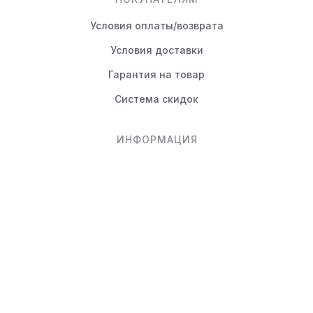
Условия оплаты/возврата
Условия доставки
Гарантия на товар
Система скидок
ИНФОРМАЦИЯ
Статьи
Вопрос-ответ
КОНТАКТЫ
+7 (495) 988-80-44
info@novayamebel.ru
Тверская область, Вышний