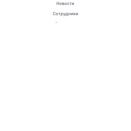
Новости
Сотрудники
Вакансии
ПОКУПАТЕЛЯМ
Условия оплаты/возврата
Условия доставки
Гарантия на товар
Система скидок
ИНФОРМАЦИЯ
Статьи
Вопрос-ответ