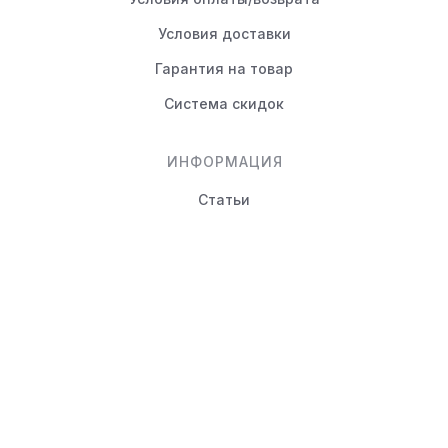
Условия доставки
Гарантия на товар
Система скидок
ИНФОРМАЦИЯ
Статьи
Вопрос-ответ
КОНТАКТЫ
+7 (495) 988-80-44
info@novayamebel.ru
Тверская область, Вышний
Волочек г., Ржевский тракт,
д.24