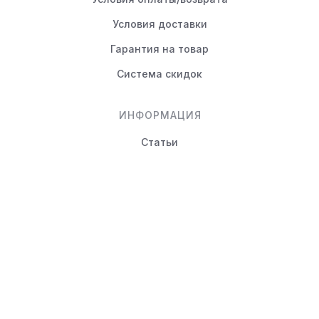
Условия доставки
Гарантия на товар
Система скидок
ИНФОРМАЦИЯ
Статьи
Вопрос-ответ
КОНТАКТЫ
+7 (495) 988-80-44
info@novayamebel.ru
Тверская область, Вышний
Волочек г., Ржевский тракт,
д.24